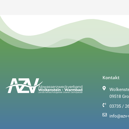
Kontakt
Wolkenste
09518 Gro
03735 / 2
info@azv-