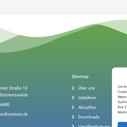
Sitemap
Um Ih
iner Straße 10
Über uns
Cooki
ßrückerswalde
Wenn 
Gebühren
Surfv
66480
Aktuelles
Ihre 
Merkm
wolkenstein.de
Downloads
Veröffentlichung