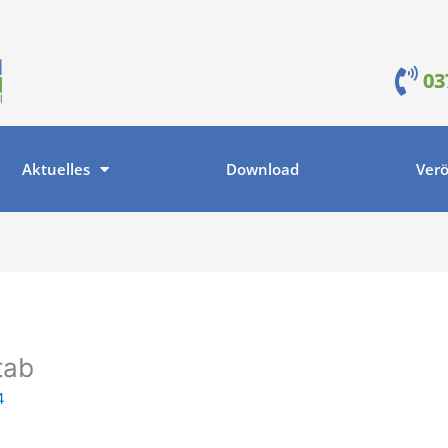
03
Aktuelles
Download
Verö
tab
4