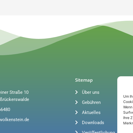
Sitemap
iner Straße 10
Über uns
Um Ih
ßrückerswalde
Cooki
Gebühren
Wenn 
66480
Aktuelles
Surfv
Ihre 
wolkenstein.de
Downloads
Merkm
Veröffentlichung