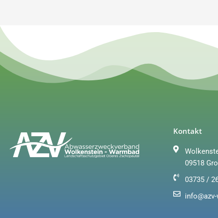
Kontakt
Wolkenste
09518 Gro
03735 / 2
info@azv-