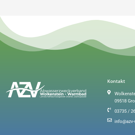
Kontakt
Wolkenste
09518 Gro
03735 / 2
info@azv-