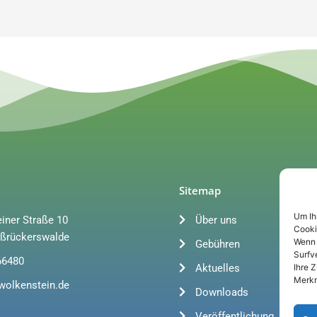
Sitemap
Um Ih
iner Straße 10
Über uns
Cooki
ßrückerswalde
Wenn 
Gebühren
Surfv
66480
Aktuelles
Ihre 
Merkm
wolkenstein.de
Downloads
Veröffentlichung